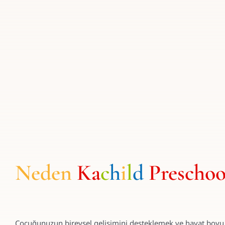
Neden
Ka
c
h
i
l
d
Preschoo
Çocuğunuzun bireysel gelişimini desteklemek ve hayat boyu