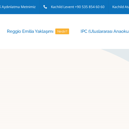
 Aydınlatma Metnimiz
Kachild Levent +90 535 854 60 60
Kachild At
Reggio Emilia Yaklaşımı
IPC (Uluslararası Anaoku
Nedir?