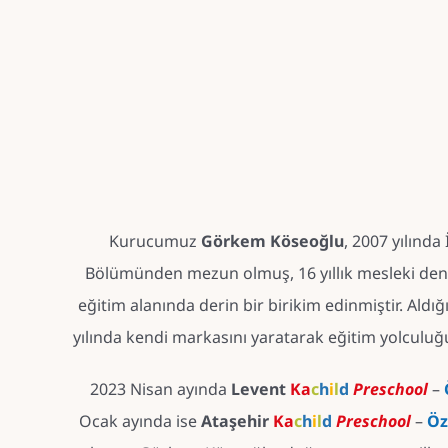
Kurucumuz
Görkem Köseoğlu
, 2007 yılında
Bölümünden mezun olmuş, 16 yıllık mesleki dene
eğitim alanında derin bir birikim edinmiştir. Aldığ
yılında kendi markasını yaratarak eğitim yolculuğ
2023 Nisan ayında
Levent
Ka
c
h
i
l
d
Preschool
–
Ocak ayında ise
Ataşehir
Ka
c
h
i
l
d
Preschool
–
Öz