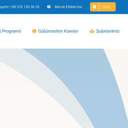
aşehir +90 532 100 36 20
Merak Ettikleriniz
Blog
l Programı)
Gülümseten Kareler
Şubelerimiz