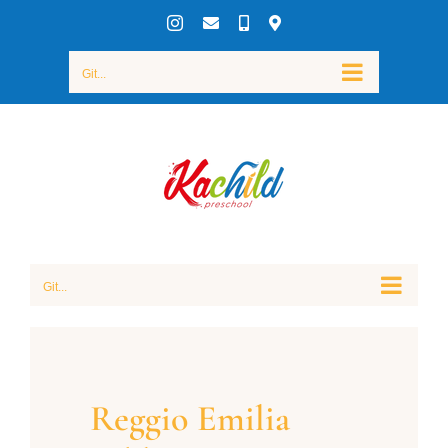
Skip
Instagram
Mail
Telefon
Yol
Tarifi
to
Alın
Git...
content
Git...
Reggio Emilia