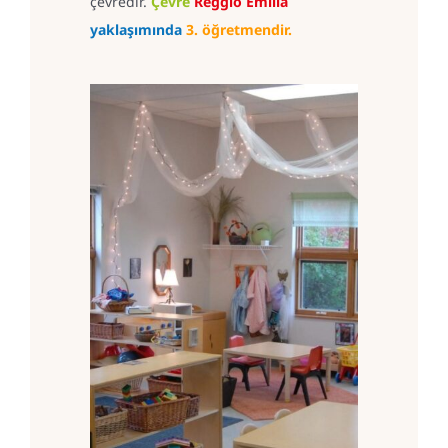
çevredir.
Çevre
Reggio Emilia
yaklaşımında
3. öğretmendir.