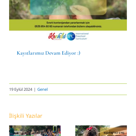
Genel
Kayıtlarımız Devam Ediyor :)
19 Eylül 2024
|
Genel
Doğa ve
Beşiktaş’ta
İlişkili Yazılar
Sanat
2-5 Yaş
Odağında
Okul